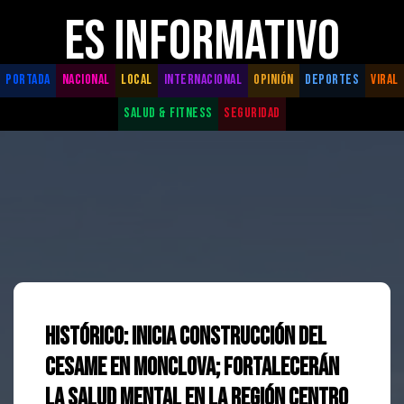
ES INFORMATIVO
PORTADA
NACIONAL
LOCAL
INTERNACIONAL
OPINIÓN
DEPORTES
VIRAL
SALUD & FITNESS
SEGURIDAD
Histórico: Inicia construcción del
CESAME en Monclova; fortalecerán
la salud mental en la Región Centro