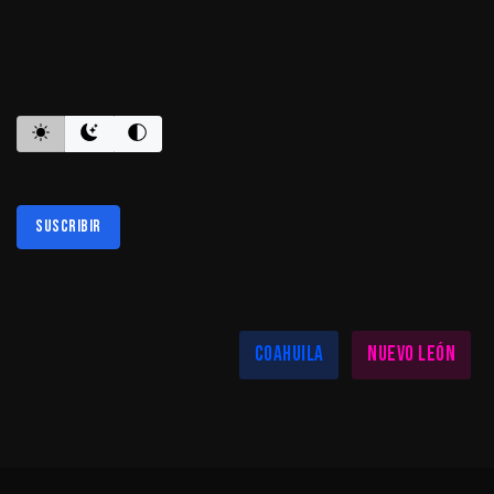
ES INFORMATIVO
Suscribir
Al suscribirte aceptas nuestra
política de privacidad
LAS MEJORES NOTICIAS EN TU REGIÓN
Coahuila
Nuevo León