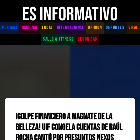
ES INFORMATIVO
PORTADA
NACIONAL
LOCAL
INTERNACIONAL
OPINIÓN
DEPORTES
VIRAL
SALUD & FITNESS
SEGURIDAD
¡Golpe financiero a magnate de la
belleza! UIF congela cuentas de Raúl
Rocha Cantú por presuntos nexos