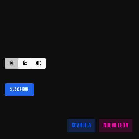
ES INFORMATIVO
Suscribir
Al suscribirte aceptas nuestra
política de privacidad
LAS MEJORES NOTICIAS EN TU REGIÓN
Coahuila
Nuevo León