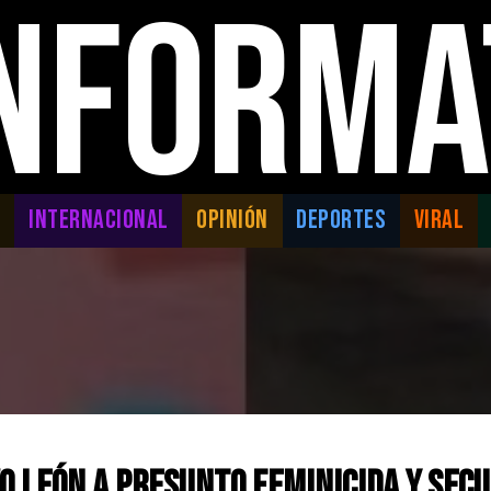
INFORMA
L
INTERNACIONAL
OPINIÓN
DEPORTES
VIRAL
o León a presunto feminicida y sec