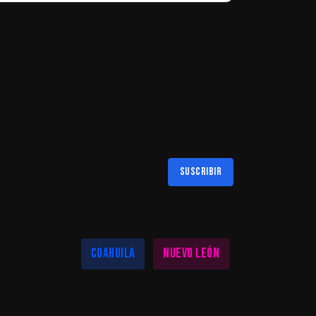
Suscribir
Al suscribirte aceptas nuestra
política de privacidad
LAS MEJORES NOTICIAS EN TU REGIÓN
Coahuila
Nuevo León