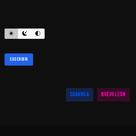
ES INFORMATIVO
Suscribir
Al suscribirte aceptas nuestra
política de privacidad
LAS MEJORES NOTICIAS EN TU REGIÓN
Coahuila
Nuevo León