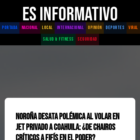
ES INFORMATIVO
PORTADA
NACIONAL
LOCAL
INTERNACIONAL
OPINIÓN
DEPORTES
VIRAL
SALUD & FITNESS
SEGURIDAD
Noroña desata polémica al volar en
jet privado a Coahuila: ¿De chairos
críticos a fifís en el poder?