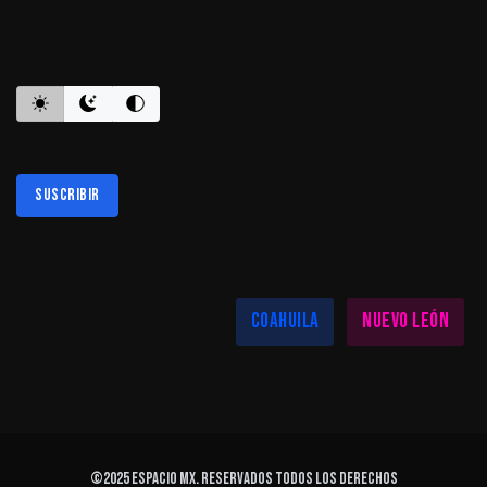
ES INFORMATIVO
Suscribir
Al suscribirte aceptas nuestra
política de privacidad
LAS MEJORES NOTICIAS EN TU REGIÓN
Coahuila
Nuevo León
©2025
ESPACIO MX
. Reservados todos los derechos