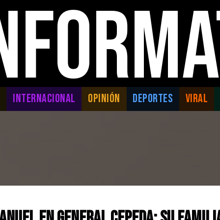
INFORMA
L
INTERNACIONAL
OPINIÓN
DEPORTES
VIRAL
nuel en General Cepeda: su famili