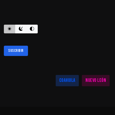
ES INFORMATIVO
Suscribir
Al suscribirte aceptas nuestra
política de privacidad
LAS MEJORES NOTICIAS EN TU REGIÓN
Coahuila
Nuevo León