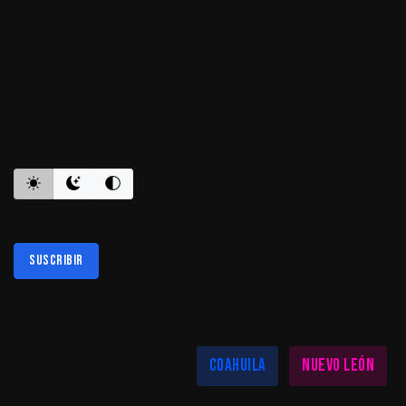
ES INFORMATIVO
Suscribir
Al suscribirte aceptas nuestra
política de privacidad
LAS MEJORES NOTICIAS EN TU REGIÓN
Coahuila
Nuevo León