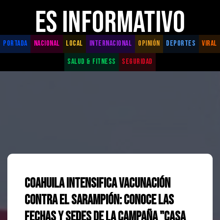
ES INFORMATIVO
PORTADA
NACIONAL
LOCAL
INTERNACIONAL
OPINIÓN
DEPORTES
VIRAL
SALUD & FITNESS
SEGURIDAD
Coahuila intensifica vacunación
contra el Sarampión: Conoce las
fechas y sedes de la campaña "Casa