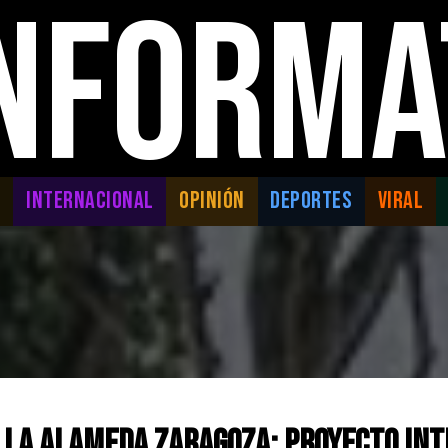
INFORMA
L
INTERNACIONAL
OPINIÓN
DEPORTES
VIRAL
 la Alameda Zaragoza: Proyecto int