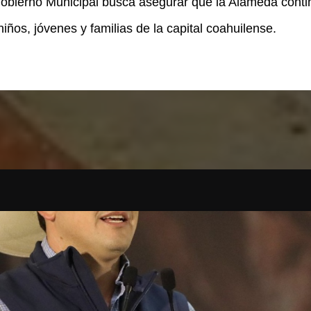
 Gobierno Municipal busca asegurar que la Alameda conti
niños, jóvenes y familias de la capital coahuilense.