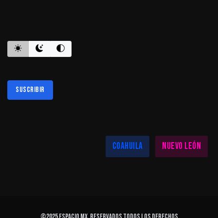
ES INFORMATIVO
Suscribir
Al suscribirte aceptas nuestra
política de privacidad
LAS MEJORES NOTICIAS EN TU REGIÓN
Coahuila
Nuevo León
©2025
ESPACIO MX
. Reservados todos los derechos