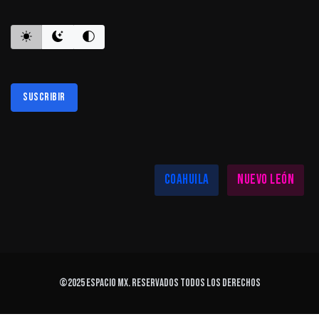
Suscribir
Al suscribirte aceptas nuestra
política de privacidad
LAS MEJORES NOTICIAS EN TU REGIÓN
Coahuila
Nuevo León
©2025
ESPACIO MX
. Reservados todos los derechos