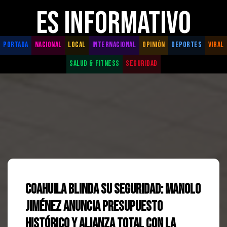
ES INFORMATIVO
PORTADA
NACIONAL
LOCAL
INTERNACIONAL
OPINIÓN
DEPORTES
VIRAL
SALUD & FITNESS
SEGURIDAD
Coahuila blinda su seguridad: Manolo
Jiménez anuncia presupuesto
histórico y alianza total con la