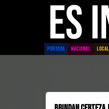
ES 
PORTADA
NACIONAL
LOCA
Brindan certeza j