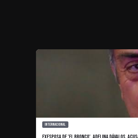
Te puede interesar
Internacional
Exesposa de 'El Bronco', Adelina Dávalos, Acu