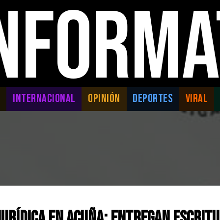
INFORMA
L
INTERNACIONAL
OPINIÓN
DEPORTES
VIRAL
urídica en Acuña: Entregan escritu