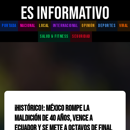
ES INFORMATIVO
PORTADA
NACIONAL
LOCAL
INTERNACIONAL
OPINIÓN
DEPORTES
VIRAL
SALUD & FITNESS
SEGURIDAD
¡Histórico!: México rompe la
maldición de 40 años, vence a
Ecuador y se mete a Octavos de Final