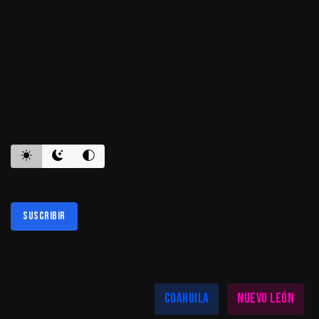
ES INFORMATIVO
Suscribir
Al suscribirte aceptas nuestra
política de privacidad
LAS MEJORES NOTICIAS EN TU REGIÓN
Coahuila
Nuevo León