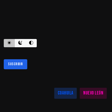
ES INFORMATIVO
Suscribir
Al suscribirte aceptas nuestra
política de privacidad
LAS MEJORES NOTICIAS EN TU REGIÓN
Coahuila
Nuevo León