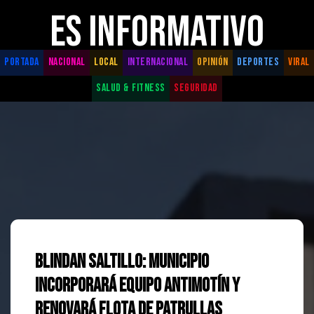
ES INFORMATIVO
PORTADA
NACIONAL
LOCAL
INTERNACIONAL
OPINIÓN
DEPORTES
VIRAL
SALUD & FITNESS
SEGURIDAD
Blindan Saltillo: Municipio
incorporará equipo antimotín y
renovará flota de patrullas