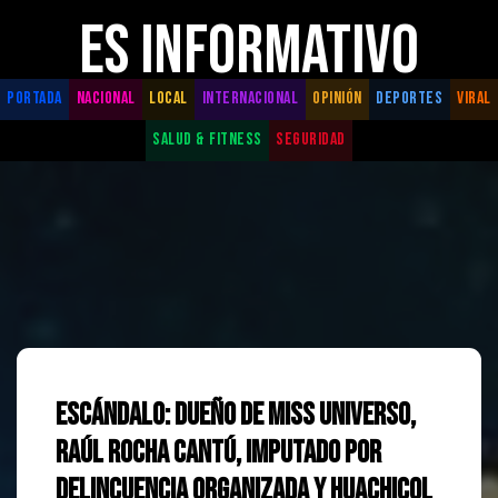
ES INFORMATIVO
PORTADA
NACIONAL
LOCAL
INTERNACIONAL
OPINIÓN
DEPORTES
VIRAL
SALUD & FITNESS
SEGURIDAD
Escándalo: Dueño de Miss Universo,
Raúl Rocha Cantú, Imputado por
Delincuencia Organizada y Huachicol