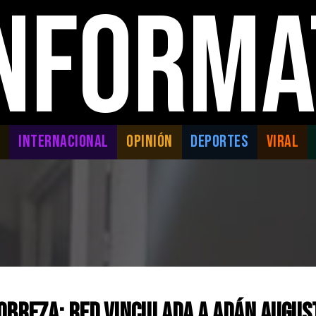
INFORMA
L
INTERNACIONAL
OPINIÓN
DEPORTES
VIRAL
pobreza: red vinculada a Adán Augus