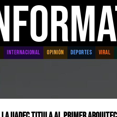
INFORMA
L
INTERNACIONAL
OPINIÓN
DEPORTES
VIRAL
: La UAdeC Titula al Primer Arquite