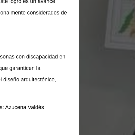
Este logro es un avance
icionalmente considerados de
ersonas con discapacidad en
 que garanticen la
 diseño arquitectónico,
es: Azucena Valdés