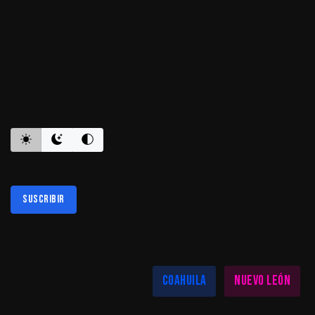
ES INFORMATIVO
Suscribir
Al suscribirte aceptas nuestra
política de privacidad
LAS MEJORES NOTICIAS EN TU REGIÓN
Coahuila
Nuevo León