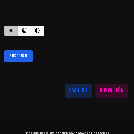
ES INFORMATIVO
Suscribir
Al suscribirte aceptas nuestra
política de privacidad
LAS MEJORES NOTICIAS EN TU REGIÓN
Coahuila
Nuevo León