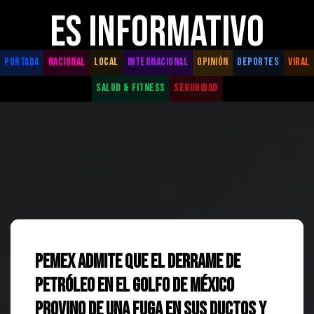
ES INFORMATIVO
PORTADA
NACIONAL
LOCAL
INTERNACIONAL
OPINIÓN
DEPORTES
VIRAL
SALUD & FITNESS
SEGURIDAD
Pemex admite que el derrame de
petróleo en el Golfo de México
provino de una fuga en sus ductos y