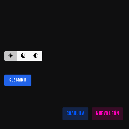
ES INFORMATIVO
Suscribir
Al suscribirte aceptas nuestra
política de privacidad
LAS MEJORES NOTICIAS EN TU REGIÓN
Coahuila
Nuevo León