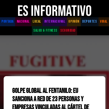
ES INFORMATIVO
PORTADA
NACIONAL
LOCAL
INTERNACIONAL
OPINIÓN
DEPORTES
VIRAL
SALUD & FITNESS
SEGURIDAD
Golpe global al fentanilo: EU
sanciona a red de 23 personas y
empresas vinculadas al Cártel de