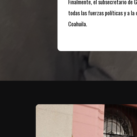
Finalmente, el subsecretario de G
todas las fuerzas políticas y a l
Coahuila.
Te puede interesar