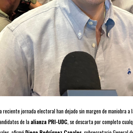
a reciente jornada electoral han dejado sin margen de maniobra a l
andidatos de la
alianza PRI-UDC
, se descarta por completo cualqu
cales, afirmó
Diego Rodríguez Canales
, subsecretario General 