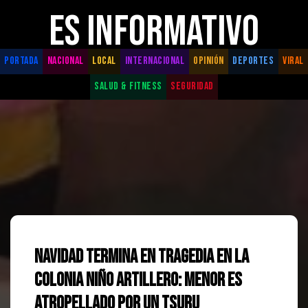
ES INFORMATIVO
PORTADA
NACIONAL
LOCAL
INTERNACIONAL
OPINIÓN
DEPORTES
VIRAL
SALUD & FITNESS
SEGURIDAD
Navidad termina en tragedia en la
colonia Niño Artillero: Menor es
atropellado por un Tsuru