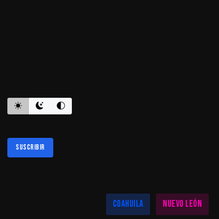
ES INFORMATIVO
Suscribir
Al suscribirte aceptas nuestra
política de privacidad
LAS MEJORES NOTICIAS EN TU REGIÓN
Coahuila
Nuevo León