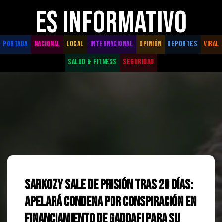
ES INFORMATIVO
PORTADA
NACIONAL
LOCAL
INTERNACIONAL
OPINIÓN
DEPORTES
VIRAL
SALUD & FITNESS
SEGURIDAD
Sarkozy sale de prisión tras 20 días:
apelará condena por conspiración en
financiamiento de Gaddafi para su