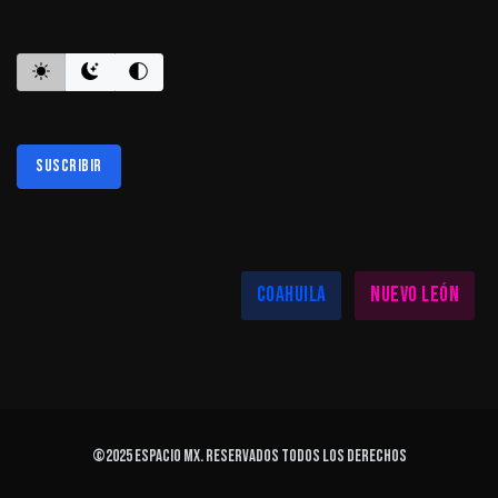
ES INFORMATIVO
Suscribir
Al suscribirte aceptas nuestra
política de privacidad
LAS MEJORES NOTICIAS EN TU REGIÓN
Coahuila
Nuevo León
©2025
ESPACIO MX
. Reservados todos los derechos