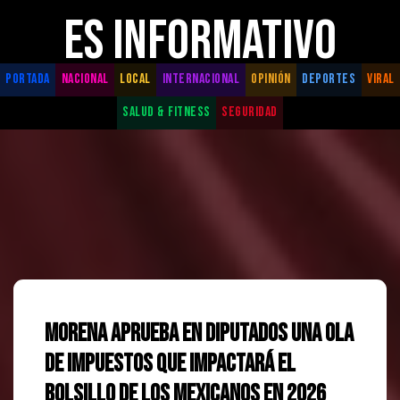
ES INFORMATIVO
PORTADA
NACIONAL
LOCAL
INTERNACIONAL
OPINIÓN
DEPORTES
VIRAL
SALUD & FITNESS
SEGURIDAD
Morena aprueba en Diputados una ola
de impuestos que impactará el
bolsillo de los mexicanos en 2026