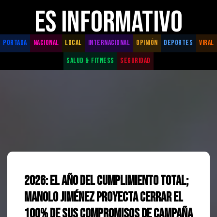
ES INFORMATIVO
PORTADA
NACIONAL
LOCAL
INTERNACIONAL
OPINIÓN
DEPORTES
VIRAL
SALUD & FITNESS
SEGURIDAD
2026: El año del cumplimiento total;
Manolo Jiménez proyecta cerrar el
100% de sus compromisos de campaña