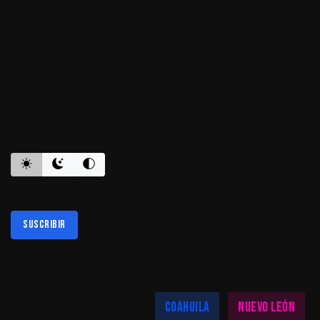
ES INFORMATIVO
Suscribir
Al suscribirte aceptas nuestra
política de privacidad
LAS MEJORES NOTICIAS EN TU REGIÓN
Coahuila
Nuevo León