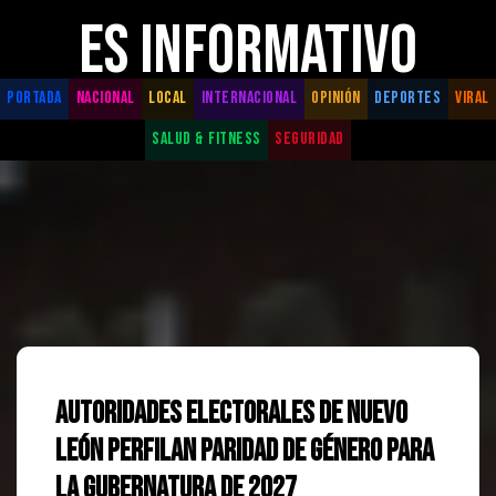
ES INFORMATIVO
PORTADA
NACIONAL
LOCAL
INTERNACIONAL
OPINIÓN
DEPORTES
VIRAL
SALUD & FITNESS
SEGURIDAD
Autoridades electorales de Nuevo
León perfilan paridad de género para
la gubernatura de 2027