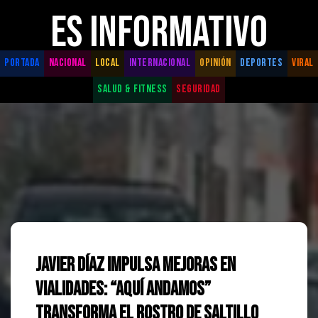
ES INFORMATIVO
PORTADA
NACIONAL
LOCAL
INTERNACIONAL
OPINIÓN
DEPORTES
VIRAL
SALUD & FITNESS
SEGURIDAD
Javier Díaz impulsa mejoras en
vialidades: “Aquí Andamos”
transforma el rostro de Saltillo