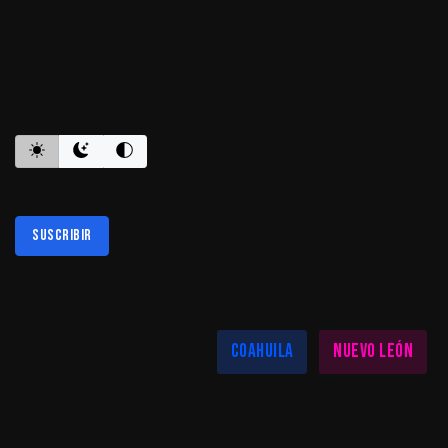
ES INFORMATIVO
Suscribir
Al suscribirte aceptas nuestra
política de privacidad
LAS MEJORES NOTICIAS EN TU REGIÓN
Coahuila
Nuevo León