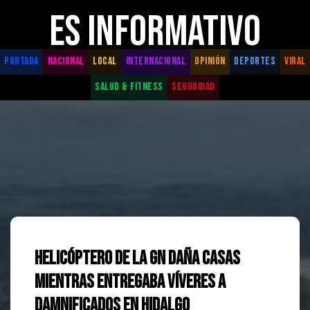
ES INFORMATIVO
PORTADA
NACIONAL
LOCAL
INTERNACIONAL
OPINIÓN
DEPORTES
VIRAL
SALUD & FITNESS
SEGURIDAD
Helicóptero de la GN Daña Casas
Mientras Entregaba Víveres a
Damnificados en Hidalgo