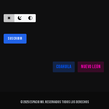
ES INFORMATIVO
Suscribir
Al suscribirte aceptas nuestra
política de privacidad
LAS MEJORES NOTICIAS EN TU REGIÓN
Coahuila
Nuevo León
©2025
ESPACIO MX
. Reservados todos los derechos