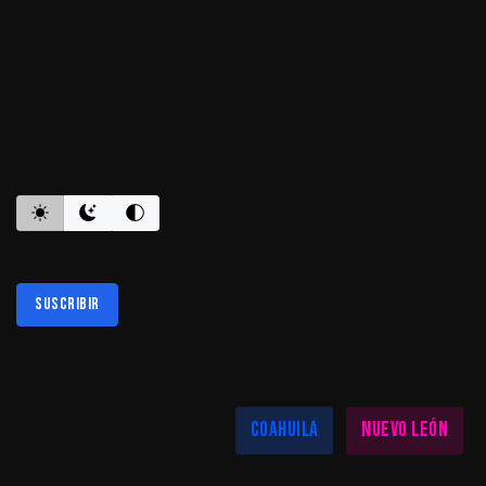
ES INFORMATIVO
Suscribir
Al suscribirte aceptas nuestra
política de privacidad
LAS MEJORES NOTICIAS EN TU REGIÓN
Coahuila
Nuevo León