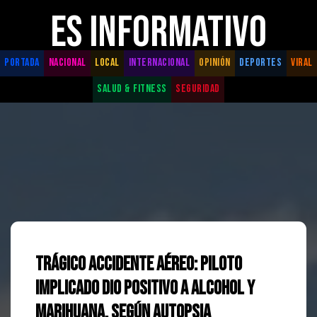
ES INFORMATIVO
PORTADA
NACIONAL
LOCAL
INTERNACIONAL
OPINIÓN
DEPORTES
VIRAL
SALUD & FITNESS
SEGURIDAD
Trágico Accidente Aéreo: Piloto
Implicado Dio Positivo a Alcohol y
Marihuana, Según Autopsia