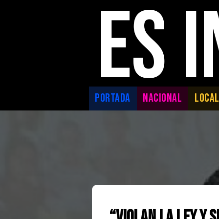
ES 
PORTADA
NACIONAL
LOCA
“Violan la ley y 