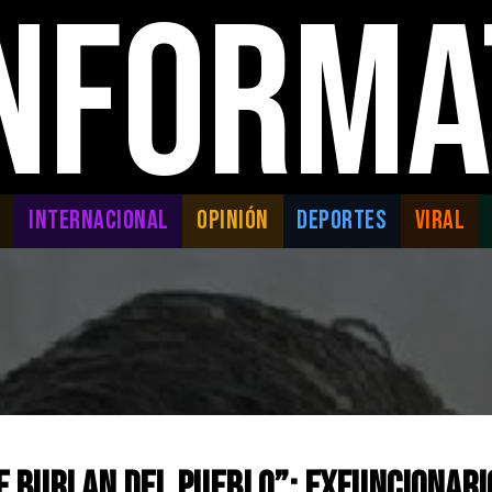
INFORMA
L
INTERNACIONAL
OPINIÓN
DEPORTES
VIRAL
se burlan del pueblo”: Exfuncionari