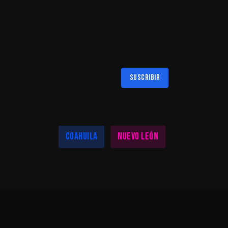
Suscribir
Al suscribirte aceptas nuestra
política de privacidad
LAS MEJORES NOTICIAS EN TU REGIÓN
Coahuila
Nuevo León